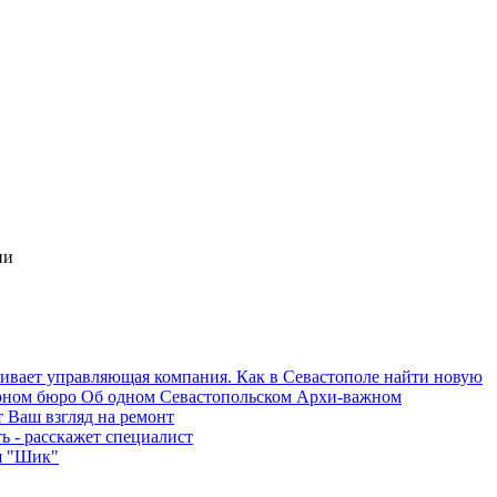
ии
Об одном Севастопольском Архи-важном
 Ваш взгляд на ремонт
ь - расскажет специалист
я "Шик"