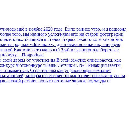
училось ещё в ноябре 2020 года. Было раннее утро, и я развозил
более того, мы немного усложняем его: на старой фотографии
опасностях, таящихся в стенах старых севастопольских домов
и на родных «Лётчиках», где прожил всю жизнь, в первую
Как многострадальный 33-й в Севастополе борется с
по духу....
Подробнее
 свои дворы от уплотнения
В этой заметке описывается, как
Фотоконкурс "Наши Лётчики". № 1
Редакция газеты
й компанией, которая ответственно выполняет возложенную на
здах свежий ремонт, новые почтовые ящики, подъезды и