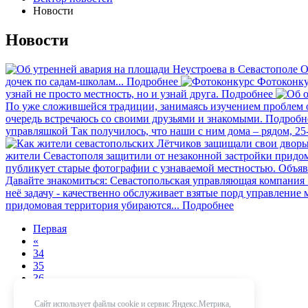
Новости
Новости
О
дочек по садам-школам...
Подробнее
Фотоконку
узнай не просто местность, но и узнай друга.
Подробнее
По уже сложившейся традиции, занимаясь изучением проблем
очередь встречаюсь со своими друзьями и знакомыми.
Подробн
управляшкой
Так получилось, что наши с ним дома – рядом, 25-
жители Севастополя защитили от незаконной застройки прид
публикует старые фотографии с узнаваемой местностью. Объявл
Давайте знакомиться: Севастопольская управляющая компания
неё задачу - качественно обслуживает взятые порд управлени
придомовая территория убираются...
Подробнее
Первая
«
34
35
36
37
38
Сайт использует файлы cookie и сервис Яндекс.Метрика,