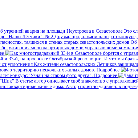
б утренней авария на площади Неустроева в Севастополе
Это сл
рс "Наши Лётчики". № 2
Друзья, продолжаем наш фотоконкурс, 
Об 
 обслуживания многоквартирных домов управляющими компаниям
ее
й и 33-й, на проспекте Октябрьской революции. И что мы братья 
Как жители севастопольских Лётчиков защищали
омовую территорию нескольких жилых домов.
Подробнее
яет конкурс:"Узнай на старом фото друга".
Подробнее
 "Шик"
В статье автор описывает своё знакомство с управляюще
е многоквартирные жилые дома. Автор приятно удивлён: в подъе