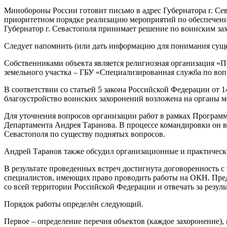
Минобороны России готовит письмо в адрес Губернатора г. Се
приоритетном порядке реализацию мероприятий по обеспечению
Губернатор г. Севастополя принимает решение по воинским за
Следует напомнить (или дать информацию для понимания сущес
Собственниками объекта является религиозная организация «
земельного участка – ГБУ «Специализированная служба по вопр
В соответствии со статьей 5 закона Российской Федерации от 
благоустройство воинских захоронений возложена на органы м
Для уточнения вопросов организации работ в рамках Программы
Департамента Андрея Таранова. В процессе командировки он в
Севастополя по существу поднятых вопросов.
Андрей Таранов также обсудил организационные и практичес
В результате проведенных встреч достигнута договоренность 
специалистов, имеющих право проводить работы на ОКН. Предп
со всей территории Российской Федерации и отвечать за резуль
Порядок работы определён следующий.
Первое – определение перечня объектов (каждое захоронение),