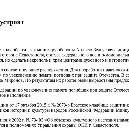
оустроят
 году обратился к министру обороны Андрею Белоусову с иниц
 стороне Севастополя, статуса федерального военно-мемориальн
тся, но сделать некрополь и храм центрами духовного и патриот
л соответствующие распоряжения. Для проработки практических
 по увековечению памяти погибших при защите Отечества. В с
рь Миронов. По результатам их работы были выработаны предл
ерации по увековечению памяти погибших при защите Отечеств
вое наполнение.
ии от 17 октября 2015 г. № 2073-р Братское кладбище защитник
тников истории и культуры народов Российской Федерации Минку
25 июня 2002 г. № 73-ФЗ «Об объектах культурного наследия (па
ится в полномочиях Управления охраны ОКИ г. Севастополя.