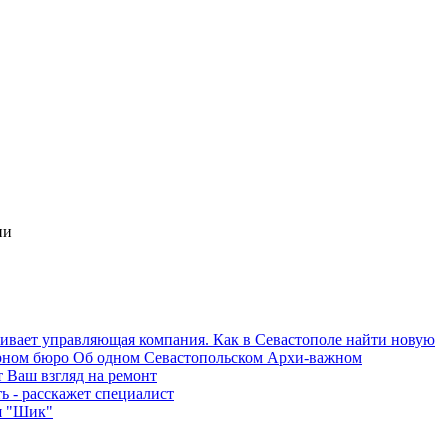
ии
Об одном Севастопольском Архи-важном
 Ваш взгляд на ремонт
ь - расскажет специалист
я "Шик"