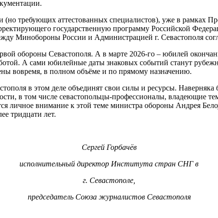
окументации.
ии (но требующих аттестованных специалистов), уже в рамках П
рректирующего государственную программу Российской Федерац
жду Минобороны России и Администрацией г. Севастополя согл
ервой обороны Севастополя. А в марте 2026-го – юбилей окончан
аботой. А сами юбилейные даты знаковых событий станут рубеж
ны вовремя, в полном объёме и по прямому назначению.
стополя в этом деле объединят свои силы и ресурсы. Наверняка
сти, в том числе севастопольцы-профессионалы, владеющие темо
ется личное внимание к этой теме министра обороны Андрея Бел
лее тридцати лет.
Сергей Горбачёв
исполнительный директор Института стран СНГ в
г. Севастополе,
председатель Союза журналистов Севастополя