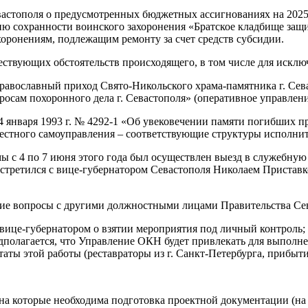
вастополя о предусмотренных бюджетных ассигнованиях на 2025-
 сохранности воинского захоронения «Братское кладбище защитн
хоронениям, подлежащим ремонту за счет средств субсидии.
твующих обстоятельств происходящего, в том числе для исключ
Православный приход Свято-Никольского храма-памятника г. Се
осам похоронного дела г. Севастополя» (оперативное управлени
14 января 1993 г. № 4292-1 «Об увековечении памяти погибших п
естного самоуправления – соответствующие структуры исполните
 с 4 по 7 июня этого года был осуществлен выезд в служебную 
стретился с вице-губернатором Севастополя Николаем Приставк
кие вопросы с другими должностными лицами Правительства Се
с вице-губернатором о взятии мероприятия под личный контроль;
олагается, что Управление ОКН будет привлекать для выполнени
таты этой работы (реставраторы из г. Санкт-Петербурга, прибыти
 на которые необходима подготовка проектной документации (на