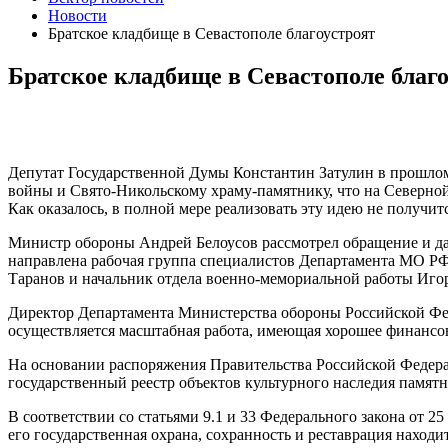
Новости
Братское кладбище в Севастополе благоустроят
Братское кладбище в Севастополе благ
Депутат Государственной Думы Константин Затулин в прошлом
войны и Свято-Никольскому храму-памятнику, что на Северной
Как оказалось, в полной мере реализовать эту идею не получи
Министр обороны Андрей Белоусов рассмотрел обращение и да
направлена рабочая группа специалистов Департамента МО РФ
Таранов и начальник отдела военно-мемориальной работы Иго
Директор Департамента Министерства обороны Российской Фед
осуществляется масштабная работа, имеющая хорошее финансо
На основании распоряжения Правительства Российской Федерац
государственный реестр объектов культурного наследия памя
В соответствии со статьями 9.1 и 33 Федерального закона от 
его государственная охрана, сохранность и реставрация наход