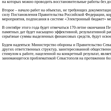
на которых можно проводить восстановительные работы без д
Второе – начало работ на объектах, не требующих документац
силу Постановления Правительства Российской Федерации, ко
мероприятия, подписания в системе «Электронный бюджет» ме
В сентябре этого года будет отмечаться 170-летие окончания П
памятных дат будет насыщено эффективной, результативной р
серьёзные суммы выделенных финансовых средств, будут освое
Будем надеяться: Министерство обороны и Правительство Сева
других ответственных структур, заинтересованной общественно
стимулом к работе, нацеленной на конкретный результат, явля
занимающегося проблематикой Севастополя на протяжении бо