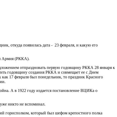
ик, откуда появилась дата - 23 февраля, и какую его
ая Армия (РККА).
едложением отпраздновать первую годовщину РККА 28 января к
тить годовщину создания РККА и совмещает ее с Днем
к как 17 февраля был понедельник, то праздник Красного
ии.
 война. А в 1922 году издается постановление ВЦИКа о
 уже никто не вспоминал.
ский горисполком, который был шефом крепостного полка