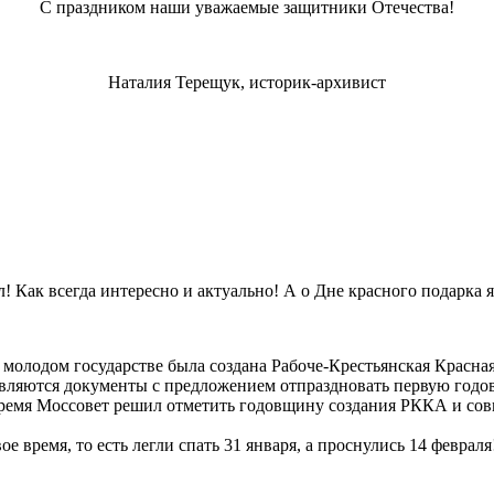
С праздником наши уважаемые защитники Отечества!
Наталия Терещук, историк-архивист
Как всегда интересно и актуально! А о Дне красного подарка я 
 в молодом государстве была создана Рабоче-Крестьянская Красн
вляются документы с предложением отпраздновать первую годо
ремя Моссовет решил отметить годовщину создания РККА и совме
е время, то есть легли спать 31 января, а проснулись 14 февраля