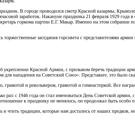
казарм.
 праздник. В городе проводился смотр Красной казармы, Крымэле
асовой заработок. Накануне праздника 21 февраля 1929 года в 
кретарь горкома партии Е.Г. Макар. Именно на этом собрании 
ь торжественные заседания горсовета с представителями армии 
об укреплении Красной Армии, с призывом беречь традиции армии
для нападения на Советский Союз». Представьте, это было сказ
ю, грамотой и револьвером, грамотой и гимнастеркой. Все нагр
 раз: с 1946 года он стал именоваться День Советской армии, с
 отношение к празднику не менялось, он продолжал быть особо
ь и чтить традиции, которые нам достались от наших предков, 