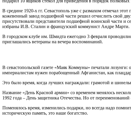
подарил 10 ящиков стекол для приведения в порядок полковых 
В средине 1920-х гг. Севастополь уже с размахом отмечал этот
кожевенный завод подшефной части решил отчислить свой двухч
присутствовали представители подшефной воинской части и се
избраны И.В. Сталин и французский коммунист Андре Марти.
В городском клубе им. Шмидта ежегодно 3 февраля проводилис
приглашались ветераны на вечера воспоминаний.
В севастопольской газете «Маяк Коммуны» печатали лозунги: 
империалистам нужен порабощенный Афганистан, как плацдарм 
Это было время, когда лучших награждали: грамотой и шинель
Название «День Красной армии» со временем менялось несколько
1992 года – День защитника Отечества. Но от переименований
Поменялось время, изменились подарки, но всегда надо помнит
историческую память, это наше богатство.