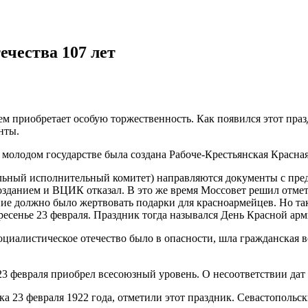
чества 107 лет
м приобретает особую торжественность. Как появился этот праздн
нты.
 в молодом государстве была создана Рабоче-Крестьянская Красн
альный исполнительный комитет) направляются документы с пр
зданием и ВЦИК отказал. В это же время Моссовет решил отме
ение должно было жертвовать подарки для красноармейцев. Но та
есенье 23 февраля. Праздник тогда назывался День Красной арм
 социалистическое отечество было в опасности, шла гражданская
3 февраля приобрел всесоюзный уровень. О несоответствии дат
ка 23 февраля 1922 года, отметили этот праздник. Севастополь