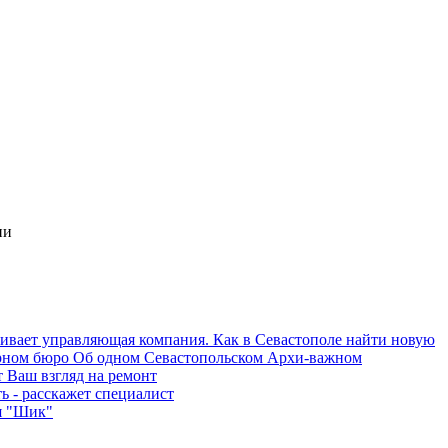
ии
Об одном Севастопольском Архи-важном
 Ваш взгляд на ремонт
ь - расскажет специалист
я "Шик"