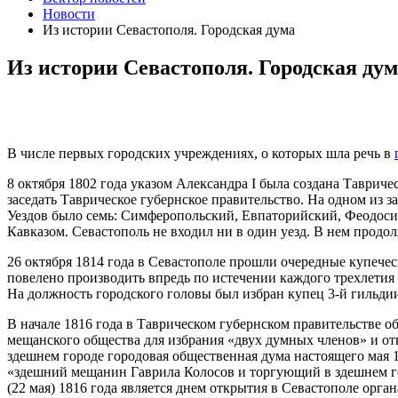
Новости
Из истории Севастополя. Городская дума
Из истории Севастополя. Городская ду
В числе первых городских учреждениях, о которых шла речь в
8 октября 1802 года указом Александра Ι была создана Тавриче
заседать Таврическое губернское правительство. На одном из 
Уездов было семь: Симферопольский, Евпаторийский, Феодоси
Кавказом. Севастополь не входил ни в один уезд. В нем продол
26 октября 1814 года в Севастополе прошли очередные купеч
повелено производить впредь по истечении каждого трехлетия в
На должность городского головы был избран купец 3-й гильд
В начале 1816 года в Таврическом губернском правительстве о
мещанского общества для избрания «двух думных членов» и от
здешнем городе городовая общественная дума настоящего мая 1
«здешний мещанин Гаврила Колосов и торгующий в здешнем го
(22 мая) 1816 года является днем открытия в Севастополе орга