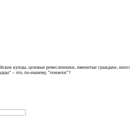
дейские купцы, цеховые ремесленники, именитые граждане, иног
одцы" – это, по-нашему, "понаехи"?