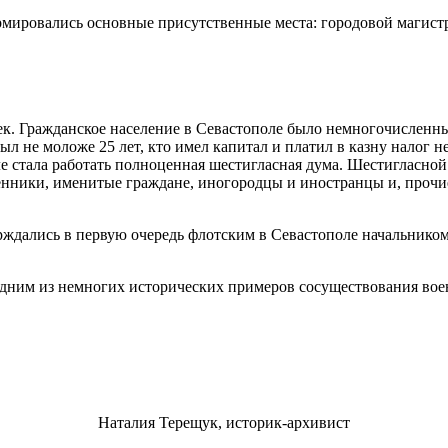
мировались основные присутственные места: городовой магистра
ек. Гражданское население в Севастополе было немногочисленны
ыл не моложе 25 лет, кто имел капитал и платил в казну налог не
оле стала работать полноценная шестигласная дума. Шестигласной
енники, именитые граждане, иногородцы и иностранцы и, прочи
ждались в первую очередь флотским в Севастополе начальником 
 одним из немногих исторических примеров сосуществования во
Наталия Терещук, историк-архивист