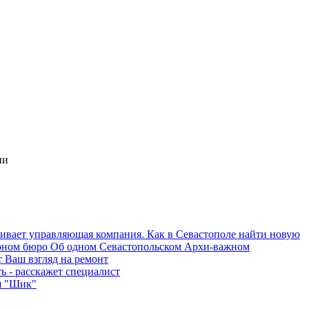
ии
Об одном Севастопольском Архи-важном
 Ваш взгляд на ремонт
ь - расскажет специалист
я "Шик"