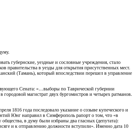
думу.
овать губернские, уездные и сословные учреждения, стало
ков правительства в уезды для открытия присутственных мест.
анский (Тамань), который впоследствии перешел в управление
ствующего Сената: «…выборы по Таврической губернии
 в городовой магистрат двух бургомистров и четырех ратманов.
реля 1816 года последовало указание о созыве купеческого и
ентий Юнг направил в Симферополь рапорт о том, что «в
 общества, в думу были избраны два гласных (депутата):
сяге и к отправлению должности вступили». Именно дата 10