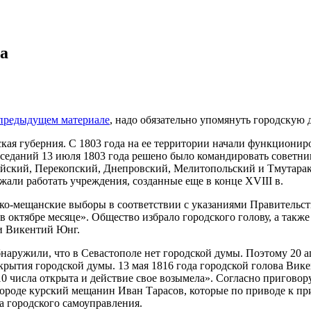
ма
предыдущем материале
, надо обязательно упомянуть городскую 
ская губерния. С 1803 года на ее территории начали функционир
заседаний 13 июля 1803 года решено было командировать советни
йский, Перекопский, Днепровский, Мелитопольский и Тмутарак
жали работать учреждения, созданные еще в конце ХVΙΙΙ в.
еско-мещанские выборы в соответствии с указаниями Правитель
 октябре месяце». Общество избрало городского голову, а также
ии Викентий Юнг.
бнаружили, что в Севастополе нет городской думы. Поэтому 20 ап
крытия городской думы. 13 мая 1816 года городской голова Вик
0 числа открыта и действие свое возымела». Согласно приговору
роде курский мещанин Иван Тарасов, которые по приводе к при
на городского самоуправления.