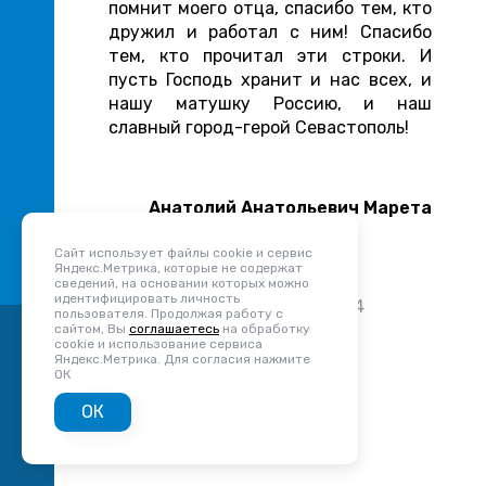
помнит моего отца, спасибо тем, кто
дружил и работал с ним! Спасибо
тем, кто прочитал эти строки. И
пусть Господь хранит и нас всех, и
нашу матушку Россию, и наш
славный город-герой Севастополь!
Анатолий Анатольевич Марета
Сайт использует файлы cookie и сервис
Яндекс.Метрика, которые не содержат
сведений, на основании которых можно
идентифицировать личность
Добавлено: 10.11.2023 в 13:34
пользователя. Продолжая работу с
Просмотры: 617
сайтом, Вы
соглашаетесь
на обработку
Комментариев: 1
cookie и использование сервиса
Яндекс.Метрика. Для согласия нажмите
ОК
ОК
Комментарии
1