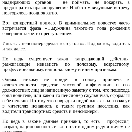
надзирающих органов – не поймать, не покарать, а
предотвратить правонарушение. И об этом ведущими встречу
повторялось неоднократно.
Вот конкретный пример. В криминальных новостях часто
встречается фраза «…мужчина такого-то года рождения
совершил такое-то преступление».
Или: «… пенсионер сделал то-то, то-то». Подросток, водитель
и так далее.
Но ведь существует закон, запрещающий действия,
разжигающие ненависть по половому, возрастному,
профессиональному, национальному и иным признакам!
Однако никому не придёт в голову привлечь к
ответственности средство массовой информации и его
должностных лиц за написанную заметку о том, что пешехода
сбил водитель, или какой-то пенсионер сжульничал, оформляя
себе пенсию. Потому что навряд ли подобные факты разожгут
в читателях ненависть к таким группам населения, как
водители транспортных средств и пенсионеры.
Но ведь в законе данные признаки, то есть – профессия,
возраст, национальность и т.д. стоят в одном ряду и ничем не
выделяются.