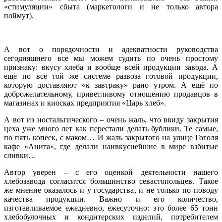
«стимуляции» сбыта (маркетологи и не только автора
поймут).
А вот о порядочности и адекватности руководства
сегодняшнего все мы можем судить по очень простому
признаку: вкусу хлеба и вообще всей продукции завода. А
ещё по всё той же системе развоза готовой продукции,
которую доставляют «к завтраку» рано утром. А ещё по
доброжелательному, приветливому отношению продавцов в
магазинах и киосках предприятия «Царь хлеб».
А вот из ностальгического – очень жаль, что ввиду закрытия
цеха уже много лет как перестали делать бублики. Те самые,
по пять копеек, с маком… И жаль закрытого на улице Гоголя
кафе «Анита», где делали наивкуснейшие в мире взбитые
сливки…
Автор уверен – с его оценкой деятельности нашего
хлебозавода согласится большинство севастопольцев. Такое
же мнение оказалось и у государства, и не только по поводу
качества продукции. Важно и его количество,
изготавливаемое ежедневно, ежесуточно: это более 65 тонн
хлебобулочных и кондитерских изделий, потребителем