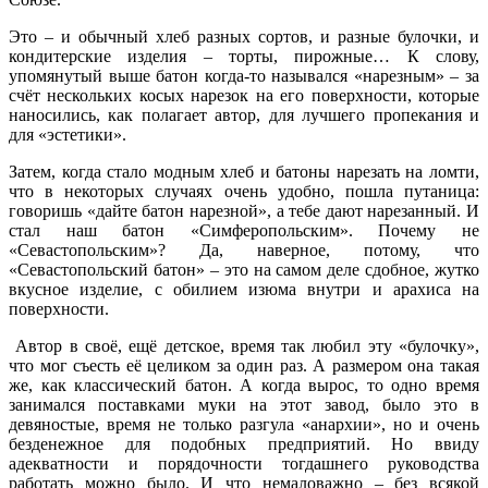
Это – и обычный хлеб разных сортов, и разные булочки, и
кондитерские изделия – торты, пирожные… К слову,
упомянутый выше батон когда-то назывался «нарезным» – за
счёт нескольких косых нарезок на его поверхности, которые
наносились, как полагает автор, для лучшего пропекания и
для «эстетики».
Затем, когда стало модным хлеб и батоны нарезать на ломти,
что в некоторых случаях очень удобно, пошла путаница:
говоришь «дайте батон нарезной», а тебе дают нарезанный. И
стал наш батон «Симферопольским». Почему не
«Севастопольским»? Да, наверное, потому, что
«Севастопольский батон» – это на самом деле сдобное, жутко
вкусное изделие, с обилием изюма внутри и арахиса на
поверхности.
Автор в своё, ещё детское, время так любил эту «булочку»,
что мог съесть её целиком за один раз. А размером она такая
же, как классический батон. А когда вырос, то одно время
занимался поставками муки на этот завод, было это в
девяностые, время не только разгула «анархии», но и очень
безденежное для подобных предприятий. Но ввиду
адекватности и порядочности тогдашнего руководства
работать можно было. И что немаловажно – без всякой