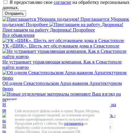
Я предоставляю свое
согласие
на обработку персональных
данных.
Приглашается Уборщик
подъездов!
Подробнее
Приглашаем на работу Дворника!
Подробнее
Все объявления
УК «ШИК». Шесть лет обслуживаем дома в Севастополе
Не устраивает управляющая компания. Как в Севастополе
найти новую
Об одном Севастопольском Архи-важном Архитектурном
бюро
Новые отделочные материалы поменяют Ваш взгляд на
ремонт
Сайт использует файлы cookie и сервис Яндекс.Метрика,
которые не содержат сведений, на основании которых
можно идентифицировать личность пользователя.
Продолжая работу с сайтом, Вы
соглашаетесь
на
Плохо работает Управляющая компания. Что делать -
обработку cookie и использование сервиса
расскажет специалист
Яндекс.Метрика. Для согласия нажмите ОК