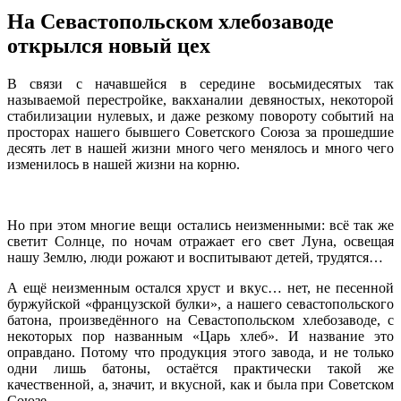
На Севастопольском хлебозаводе
открылся новый цех
В связи с начавшейся в середине восьмидесятых так
называемой перестройке, вакханалии девяностых, некоторой
стабилизации нулевых, и даже резкому повороту событий на
просторах нашего бывшего Советского Союза за прошедшие
десять лет в нашей жизни много чего менялось и много чего
изменилось в нашей жизни на корню.
Но при этом многие вещи остались неизменными: всё так же
светит Солнце, по ночам отражает его свет Луна, освещая
нашу Землю, люди рожают и воспитывают детей, трудятся…
А ещё неизменным остался хруст и вкус… нет, не песенной
буржуйской «французской булки», а нашего севастопольского
батона, произведённого на Севастопольском хлебозаводе, с
некоторых пор названным «Царь хлеб». И название это
оправдано. Потому что продукция этого завода, и не только
одни лишь батоны, остаётся практически такой же
качественной, а, значит, и вкусной, как и была при Советском
Союзе.