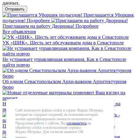
данных.
Приглашается Уборщик
подъездов!
Подробнее
Приглашаем на работу Дворника!
Подробнее
Все объявления
УК «ШИК». Шесть лет обслуживаем дома в Севастополе
Не устраивает управляющая компания. Как в Севастополе
найти новую
Об одном Севастопольском Архи-важном Архитектурном
бюро
Новые отделочные материалы поменяют Ваш взгляд на
ремонт
Сайт использует файлы cookie и сервис Яндекс.Метрика,
которые не содержат сведений, на основании которых
можно идентифицировать личность пользователя.
Продолжая работу с сайтом, Вы
соглашаетесь
на
Плохо работает Управляющая компания. Что делать -
обработку cookie и использование сервиса
расскажет специалист
Яндекс.Метрика. Для согласия нажмите ОК