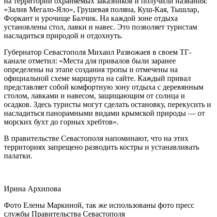
на территории охраняемых заказников и получили названия:
«Залив Мегало-Яло», Грушевая поляна, Куш-Кая, Тышлар,
Форкант и урочище Балчик. На каждой зоне отдыха
установлены стол, лавки и навес. Это позволяет туристам
насладиться природой и отдохнуть.
Губернатор Севастополя Михаил Развожаев в своем ТГ-
канале отметил: «Места для привалов были заранее
определены на этапе создания тропы и отмечены на
официальной схеме маршрута на сайте. Каждый привал
представляет собой комфортную зону отдыха с деревянным
столом, лавками и навесом, защищающим от солнца и
осадков. Здесь туристы могут сделать остановку, перекусить и
насладиться панорамными видами крымской природы — от
морских бухт до горных хребтов».
В правительстве Севастополя напоминают, что на этих
территориях запрещено разводить костры и устанавливать
палатки.
Ирина Архипова
Фото Елены Маркиной, так же использованы фото пресс
службы Правительства Севастополя