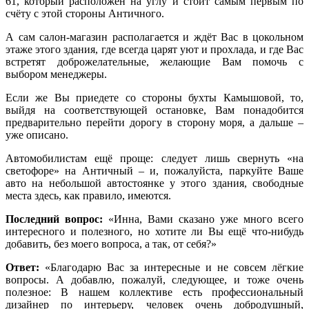
61, который расположен на углу и стоит самым первым по
счёту с этой стороны Античного.
А сам салон-магазин располагается и ждёт Вас в цокольном
этаже этого здания, где всегда царят уют и прохлада, и где Вас
встретят доброжелательные, желающие Вам помочь с
выбором менеджеры.
Если же Вы приедете со стороны бухты Камышовой, то,
выйдя на соответствующей остановке, Вам понадобится
предварительно перейти дорогу в сторону моря, а дальше –
уже описано.
Автомобилистам ещё проще: следует лишь свернуть «на
светофоре» на Античный – и, пожалуйста, паркуйте Ваше
авто на небольшой автостоянке у этого здания, свободные
места здесь, как правило, имеются.
Последний вопрос:
«Инна, Вами сказано уже много всего
интересного и полезного, но хотите ли Вы ещё что-нибудь
добавить, без моего вопроса, а так, от себя?»
Ответ:
«Благодарю Вас за интересные и не совсем лёгкие
вопросы. А добавлю, пожалуй, следующее, и тоже очень
полезное: В нашем коллективе есть профессиональный
дизайнер по интерьеру, человек очень добродушный,