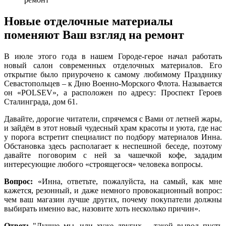
Новые отделочные материалы
поменяют Ваш взгляд на ремонт
В июле этого года в нашем Городе-герое начал работать
новый салон современных отделочных материалов. Его
открытие было приурочено к самому любимому Празднику
Севастопольцев – к Дню Военно-Морского Флота. Называется
он «POLSEV», а расположен по адресу: Проспект Героев
Сталинграда, дом 61.
Давайте, дорогие читатели, спрячемся с Вами от летней жары,
и зайдём в этот новый чудесный храм красоты и уюта, где нас
у порога встретит специалист по подбору материалов Инна.
Обстановка здесь располагает к неспешной беседе, поэтому
давайте поговорим с ней за чашечкой кофе, зададим
интересующие любого «строящегося» человека вопросы.
Вопрос:
«Инна, ответьте, пожалуйста, на самый, как мне
кажется, резонный, и даже немного провокационный вопрос:
чем ваш магазин лучше других, почему покупатели должны
выбирать именно вас, назовите хоть несколько причин».
Ответ:
"Лучше мы, или хуже других, - такой вывод пусть