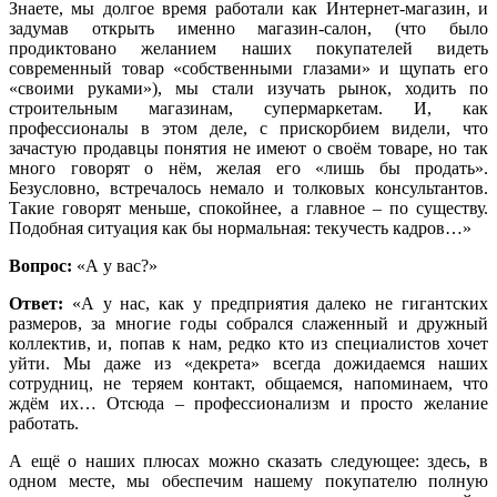
Знаете, мы долгое время работали как Интернет-магазин, и
задумав открыть именно магазин-салон, (что было
продиктовано желанием наших покупателей видеть
современный товар «собственными глазами» и щупать его
«своими руками»), мы стали изучать рынок, ходить по
строительным магазинам, супермаркетам. И, как
профессионалы в этом деле, с прискорбием видели, что
зачастую продавцы понятия не имеют о своём товаре, но так
много говорят о нём, желая его «лишь бы продать».
Безусловно, встречалось немало и толковых консультантов.
Такие говорят меньше, спокойнее, а главное – по существу.
Подобная ситуация как бы нормальная: текучесть кадров…»
Вопрос:
«А у вас?»
Ответ:
«А у нас, как у предприятия далеко не гигантских
размеров, за многие годы собрался слаженный и дружный
коллектив, и, попав к нам, редко кто из специалистов хочет
уйти. Мы даже из «декрета» всегда дожидаемся наших
сотрудниц, не теряем контакт, общаемся, напоминаем, что
ждём их… Отсюда – профессионализм и просто желание
работать.
А ещё о наших плюсах можно сказать следующее: здесь, в
одном месте, мы обеспечим нашему покупателю полную