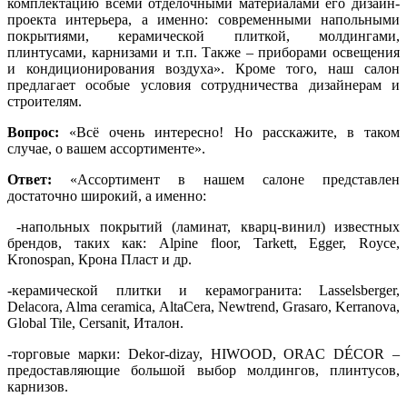
комплектацию всеми отделочными материалами его дизайн-
проекта интерьера, а именно: современными напольными
покрытиями, керамической плиткой, молдингами,
плинтусами, карнизами и т.п. Также – приборами освещения
и кондиционирования воздуха». Кроме того, наш салон
предлагает особые условия сотрудничества дизайнерам и
строителям.
Вопрос
:
«Всё очень интересно! Но расскажите, в таком
случае, о вашем ассортименте».
Ответ:
«Ассортимент в нашем салоне представлен
достаточно широкий, а именно:
-напольных покрытий (ламинат, кварц-винил) известных
брендов, таких как: Alpine floor, Tarkett, Egger, Royce,
Kronospan, Крона Пласт и др.
-керамической плитки и керамогранита: Lasselsberger,
Delacora, Alma ceramica, AltaCera, Newtrend, Grasaro, Kerranova,
Global Tile, Cersanit, Италон.
-торговые марки: Dekor-dizay, HIWOOD, ОRAC DÉCOR –
предоставляющие большой выбор молдингов, плинтусов,
карнизов.