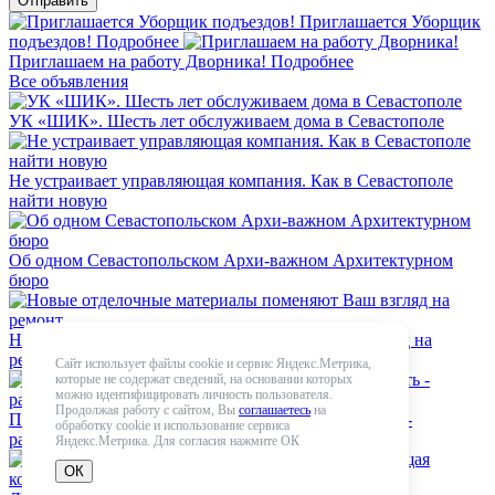
Приглашается Уборщик
подъездов!
Подробнее
Приглашаем на работу Дворника!
Подробнее
Все объявления
УК «ШИК». Шесть лет обслуживаем дома в Севастополе
Не устраивает управляющая компания. Как в Севастополе
найти новую
Об одном Севастопольском Архи-важном Архитектурном
бюро
Новые отделочные материалы поменяют Ваш взгляд на
ремонт
Сайт использует файлы cookie и сервис Яндекс.Метрика,
которые не содержат сведений, на основании которых
можно идентифицировать личность пользователя.
Продолжая работу с сайтом, Вы
соглашаетесь
на
Плохо работает Управляющая компания. Что делать -
обработку cookie и использование сервиса
расскажет специалист
Яндекс.Метрика. Для согласия нажмите ОК
ОК