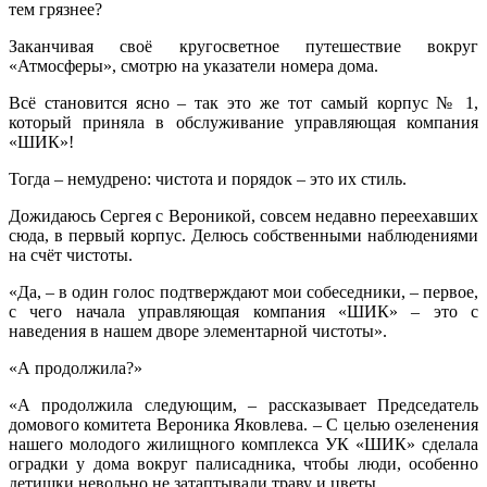
тем грязнее?
Заканчивая своё кругосветное путешествие вокруг
«Атмосферы», смотрю на указатели номера дома.
Всё становится ясно – так это же тот самый корпус № 1,
который приняла в обслуживание управляющая компания
«ШИК»!
Тогда – немудрено: чистота и порядок – это их стиль.
Дожидаюсь Сергея с Вероникой, совсем недавно переехавших
сюда, в первый корпус. Делюсь собственными наблюдениями
на счёт чистоты.
«Да, – в один голос подтверждают мои собеседники, – первое,
с чего начала управляющая компания «ШИК» – это с
наведения в нашем дворе элементарной чистоты».
«А продолжила?»
«А продолжила следующим, – рассказывает Председатель
домового комитета Вероника Яковлева. – С целью озеленения
нашего молодого жилищного комплекса УК «ШИК» сделала
оградки у дома вокруг палисадника, чтобы люди, особенно
детишки невольно не затаптывали траву и цветы.