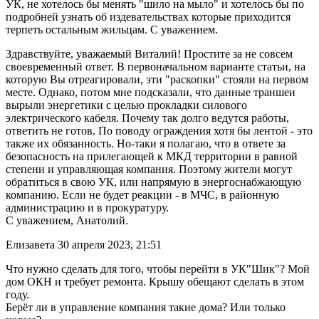
УК, не хотелось бы менять "шило на мыло" и хотелось бы по
подробней узнать об издевательствах которые приходится
терпеть остальным жильцам. С уважением.
Здравствуйте, уважаемый Виталий! Простите за не совсем
своевременный ответ. В первоначальном варианте статьи, на
которую Вы отреагировали, эти "раскопки" стояли на первом
месте. Однако, потом мне подсказали, что данные траншеи
вырыли энергетики с целью прокладки силового
электрического кабеля. Почему так долго ведутся работы,
ответить не готов. По поводу ограждения хотя бы лентой - это
также их обязанность. Но-таки я полагаю, что в ответе за
безопасность на прилегающей к МКД территории в равной
степени и управляющая компания. Поэтому жители могут
обратиться в свою УК, или напрямую в энергоснабжающую
компанию. Если не будет реакции - в МЧС, в районную
администрацию и в прокуратуру.
С уважением, Анатолий.
Елизавета
30 апреля 2023, 21:51
Что нужно сделать для того, чтобы перейти в УК"Шик"? Мой
дом ОКН и требует ремонта. Крышу обещают сделать в этом
году.
Берёт ли в управление компания такие дома? Или только