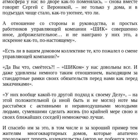
атмосфера у нас во дворе как-то поменялась, – снова вместе
говорят Сергей с Вероникой, – не только у дома, и в
подъездах чище стало, как-то уютнее, что ли.
А отношение со стороны и руководства, и простых
работников управляющей компании «ШИК» совершенно
иное, доброжелательное… и не наиграно у них это, а
искренне как-то, по-настоящему».
«Есть ли в вашем домовом коллективе те, кто пожалел о смене
управляющей компании?»
«Да Вы что, смеётесь?! – «ШИКом» у нас довольны все. И
даже удивлены немного таким отношением, выходящим за
стандартные рамки своих обязательств перед нами как перед
заказчиками».
«У них вообще какой-то другой подход к своему Делу», – на
этой положительной (а иной быть и не могло) ноте мы
расстаёмся с активными и неравнодушными молодыми
людьми, сумевшими сделать жизнь (по крайней мере свою и
своих ближайших соседей) немножечко лучше.
И спасибо им за это, в том числе и за хороший пример тем
жителям многоквартирных домов, которые апатично
продолжают терпеть издевательства (автор не побоится этого