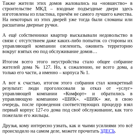
Также жители этих домов жаловались на «новшество» в
строительстве МКД – входные подъездные двери здесь
изготовлены из пластика, причём не самого лучшего качества.
На некоторых из этих дверей уже тогда были сломаны или
расшатаны дверные ручки.
А ещё собственники квартир высказывали недовольство в
связи с отсутствием даже каких-либо попыток со стороны их
управляющей компании озеленить, оживить территорию
вокруг взятых ею под обслуживание домов…
Итогом всего этого неустройства стало общее собрание
жителей дома № 127. Но, к сожалению, не всего дома, а
только его части, а именно – корпуса № 1.
А вот к счастью, итогом этого собрания стал конкретный
результат: люди проголосовали за отказ от «услуг»
управляющей компании «Комфорт» и обратились в
управляющую компанию «ШИК». «ШИК» же, в свою
очередь, после проведения соответствующих процедур взял
первый корпус 127-го дома под своё обслуживание, как того
пожелали его жильцы.
Друзья, кому интересно узнать, как и чьими усилиями это всё
происходило на самом деле, можете прочитать
ЗДЕСЬ
.