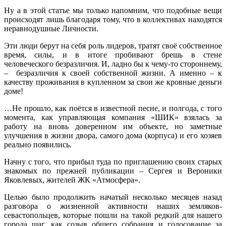
Ну а в этой статье мы только напомним, что подобные вещи
происходят лишь благодаря тому, что в коллективах находятся
неравнодушные Личности.
Эти люди берут на себя роль лидеров, тратят своё собственное
время, силы, и в итоге пробивают брешь в стене
человеческого безразличия. И, ладно бы к чему-то стороннему,
– безразличия к своей собственной жизни. А именно – к
качеству проживания в купленном за свои же кровные деньги
доме!
…Не прошло, как поётся в известной песне, и полгода, с того
момента, как управляющая компания «ШИК» взялась за
работу на вновь доверенном им объекте, но заметные
улучшения в жизни двора, самого дома (корпуса) и его хозяев
реально появились.
Начну с того, что прибыл туда по приглашению своих старых
знакомых по прежней публикации – Сергея и Вероники
Яковлевых, жителей ЖК «Атмосфера».
Целью было продолжить начатый несколько месяцев назад
разговора о жизненной активности наших земляков-
севастопольцев, которые пошли на такой редкий для нашего
города шаг, как созыв общего собрания и голосование за