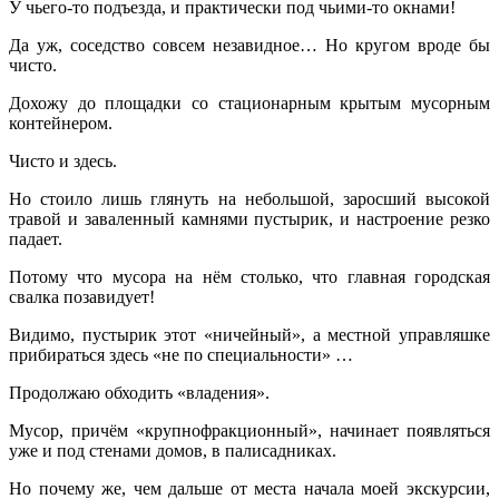
У чьего-то подъезда, и практически под чьими-то окнами!
Да уж, соседство совсем незавидное… Но кругом вроде бы
чисто.
Дохожу до площадки со стационарным крытым мусорным
контейнером.
Чисто и здесь.
Но стоило лишь глянуть на небольшой, заросший высокой
травой и заваленный камнями пустырик, и настроение резко
падает.
Потому что мусора на нём столько, что главная городская
свалка позавидует!
Видимо, пустырик этот «ничейный», а местной управляшке
прибираться здесь «не по специальности» …
Продолжаю обходить «владения».
Мусор, причём «крупнофракционный», начинает появляться
уже и под стенами домов, в палисадниках.
Но почему же, чем дальше от места начала моей экскурсии,