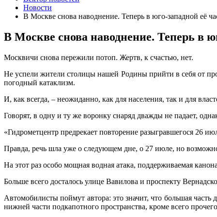
Новости
В Москве снова наводнение. Теперь в юго-западной её ча
В Москве снова наводнение. Теперь в ю
Москвичи снова пережили потоп. Жертв, к счастью, нет.
Не успели жители столицы нашей Родины прийти в себя от про
погодный катаклизм.
И, как всегда, – неожиданно, как для населения, так и для вла
Говорят, в одну и ту же воронку снаряд дважды не падает, одн
«Гидрометцентр предрекает повторение разыгравшегося 26 июл
Правда, речь шла уже о следующем дне, о 27 июле, но возможн
На этот раз особо мощная водная атака, поддерживаемая канон
Больше всего досталось улице Вавилова и проспекту Вернадског
Автомобилисты поймут автора: это значит, что большая часть 
нижней части подкапотного пространства, кроме всего прочего,