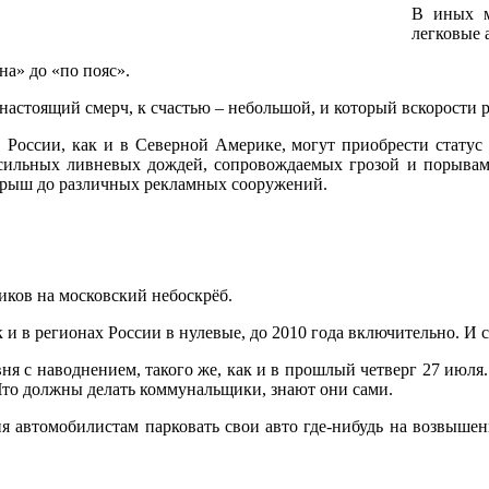
В иных м
легковые 
на» до «по пояс».
астоящий смерч, к счастью – небольшой, и который вскорости р
 России, как и в Северной Америке, могут приобрести статус 
сильных ливневых дождей, сопровождаемых грозой и порывами 
крыш до различных рекламных сооружений.
ников на московский небоскрёб.
к и в регионах России в нулевые, до 2010 года включительно. И
ня с наводнением, такого же, как и в прошлый четверг 27 июля. 
Что должны делать коммунальщики, знают они сами.
ня автомобилистам парковать свои авто где-нибудь на возвышен