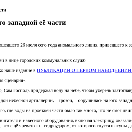
сти
го-западной её части
шедшего 26 июля сего года аномального ливня, приведшего к з
стей в лице городских коммунальных служб.
ако наше издание в
ПУБЛИКАЦИИ О ПЕРВОМ НАВОДНЕНИ
я сценария».
о, Сам Господь придержал воду на небе, чтобы уберечь златогла
адой небесной артиллерии, – грозой, – обрушилась на юго-запад
о, где воды на проезжей части было так много, что не смог двига
двигателя и навесного оборудования, включая электрику, оказали
 это ещё чревато т.н. гидроударом, от которого гнутся шатуны д