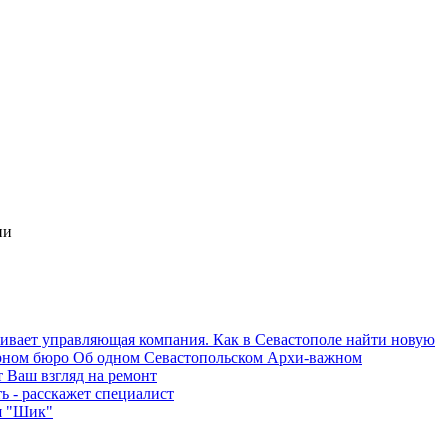
ии
Об одном Севастопольском Архи-важном
 Ваш взгляд на ремонт
ь - расскажет специалист
я "Шик"