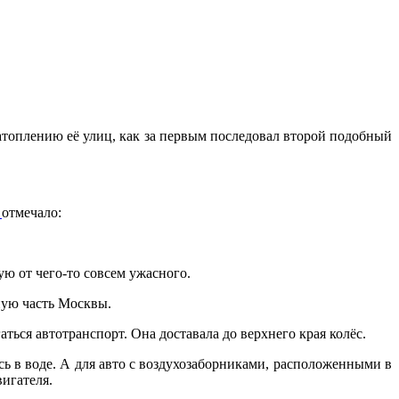
атоплению её улиц, как за первым последовал второй подобный
И
отмечало:
вую от чего-то совсем ужасного.
ную часть Москвы.
ться автотранспорт. Она доставала до верхнего края колёс.
сь в воде. А для авто с воздухозаборниками, расположенными в
вигателя.