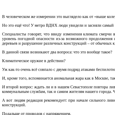
В человеческом же измерении это выглядело как от «выше коле
Но это ещё что! У метро ВДНХ люди увидели и засняли самый н
Специалисты говорят, что ввиду изменения климата смерчи в
уровень погодной опасности из-за возможного продолжения 
деревьев и разрушение различных конструкций – от обычных 
В данной связи возникают два вопроса: что это вообще такое?
Климатическое оружие в действии?
Уж как-то очень всё совпало с двумя подряд атаками беспилот
И, кроме того, вспоминается аномальная жара как в Москве, та
И второй вопрос: ждать ли и в нашем Севастополе повтора лив
коммунальным службам, так и самим жителям нашего города. 
А вот людям редакция рекомендует: при начале сильного лив
конструкций.
Подальше от проводов с напряжением.