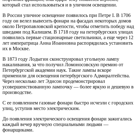
который стал использоваться и в уличном освещении.
В России уличное освещение появилось при Петре I. В 1706
году он велел вывесить фонари на фасадах некоторых домов
около Петропавловской крепости, чтобы отметить победу над
шведами под Калишем. В 1718 году на петербургских улицах
появились первые стационарные светильники, а еще через 12
лет императрица Анна Иоанновна распорядилась установить
их в Москве.
В 1873 году Лодыгин сконструировал угольную лампу
накаливания, за что получил Ломоносовскую премию от
Петербургской академии наук. Такие лампы вскоре
применили для освещения петербургского Адмиралтейства.
Через несколько лет Эдисон продемонстрировал
усовершенствованную лампочку — более яркую и дешевую в
производстве.
С ее появлением газовые фонари быстро исчезли с городских
улиц, уступив место электрическим.
До появления электрического освещения фонари зажигались
каждый вечер вручную специальными людьми —
фонарщиками.