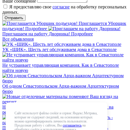
Ваше сообщение
Я предоставляю свое
согласие
на обработку персональных
данных.
Приглашается Уборщик
подъездов!
Подробнее
Приглашаем на работу Дворника!
Подробнее
Все объявления
УК «ШИК». Шесть лет обслуживаем дома в Севастополе
Не устраивает управляющая компания. Как в Севастополе
найти новую
Об одном Севастопольском Архи-важном Архитектурном
бюро
Новые отделочные материалы поменяют Ваш взгляд на
ремонт
Сайт использует файлы cookie и сервис Яндекс.Метрика,
которые не содержат сведений, на основании которых
можно идентифицировать личность пользователя.
Продолжая работу с сайтом, Вы
соглашаетесь
на
Плохо работает Управляющая компания. Что делать -
обработку cookie и использование сервиса