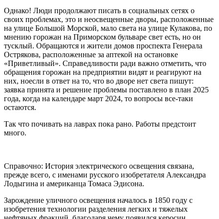
Однако! Люди продолжают писать в социальных сетях о
своих проблемах, это и неосвещенные дворы, расположенные
на улице Большой Морской, мало света на улице Кулакова, по
мнению горожан на Приморском бульваре свет есть, но он
тусклый. Обращаются и жители домов проспекта Генерала
Острякова, расположенные за аптекой на остановке
«Приветливый». Справедливости ради важно отметить, что
обращения горожан на предприятии видят и реагируют на
них, ноесли в ответ на то, что во дворе нет света пишут:
заявка принята и решение проблемы поставлено в план 2025
года, когда на календаре март 2024, то вопросы все-таки
остаются.
Так что почивать на лаврах пока рано. Работы предстоит
много.
Справочно: История электрического освещения связана,
прежде всего, с именами русского изобретателя Александра
Лодыгина и американца Томаса Эдисона.
Зарождение уличного освещения началось в 1850 году с
изобретения технологии разделения легких и тяжелых
нефтяных фракций, благодаря чему появился керосин,