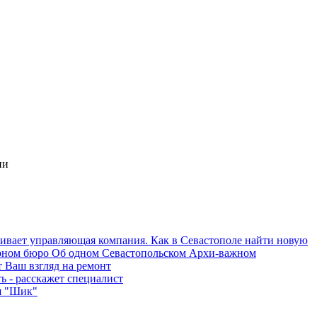
ии
Об одном Севастопольском Архи-важном
 Ваш взгляд на ремонт
ь - расскажет специалист
я "Шик"