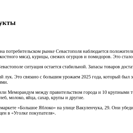
дукты
и на потребительском рынке Севастополя наблюдается положите
ескостного мяса), курицы, свежих огурцов и помидоров. Это ст
евастополе ситуация остается стабильной. Запасы товаров доста
й лук. Это связано с большим урожаем 2025 года, который был 
ями.
или Меморандум между правительством города и 10 крупными т
еб, молоко, яйца, сахар, крупы и другие.
маркете «Большое Яблоко» на улице Вакуленчука, 29. Они убедил
ен в «Уголке покупателя».