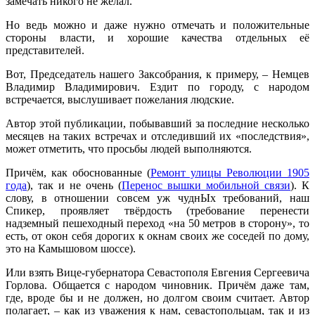
замечать никого не желал.
Но ведь можно и даже нужно отмечать и положительные
стороны власти, и хорошие качества отдельных её
представителей.
Вот, Председатель нашего Заксобрания, к примеру, – Немцев
Владимир Владимирович. Ездит по городу, с народом
встречается, выслушивает пожелания людские.
Автор этой публикации, побывавший за последние несколько
месяцев на таких встречах и отследивший их «последствия»,
может отметить, что просьбы людей выполняются.
Причём, как обоснованные (
Ремонт улицы Революции 1905
года
), так и не очень (
Перенос вышки мобильной связи
). К
слову, в отношении совсем уж чуднЫх требований, наш
Спикер, проявляет твёрдость (требование перенести
надземный пешеходный переход «на 50 метров в сторону», то
есть, от окон себя дорогих к окнам своих же соседей по дому,
это на Камышовом шоссе).
Или взять Вице-губернатора Севастополя Евгения Сергеевича
Горлова. Общается с народом чиновник. Причём даже там,
где, вроде бы и не должен, но долгом своим считает. Автор
полагает, – как из уважения к нам, севастопольцам, так и из