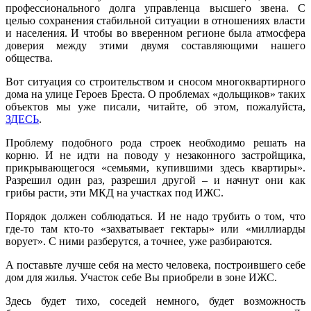
профессионального долга управленца высшего звена. С
целью сохранения стабильной ситуации в отношениях власти
и населения. И чтобы во вверенном регионе была атмосфера
доверия между этими двумя составляющими нашего
общества.
Вот ситуация со строительством и сносом многоквартирного
дома на улице Героев Бреста. О проблемах «дольщиков» таких
объектов мы уже писали, читайте, об этом, пожалуйста,
ЗДЕСЬ
.
Проблему подобного рода строек необходимо решать на
корню. И не идти на поводу у незаконного застройщика,
прикрывающегося «семьями, купившими здесь квартиры».
Разрешил один раз, разрешил другой – и начнут они как
грибы расти, эти МКД на участках под ИЖС.
Порядок должен соблюдаться. И не надо трубить о том, что
где-то там кто-то «захватывает гектары» или «миллиарды
ворует». С ними разберутся, а точнее, уже разбираются.
А поставьте лучше себя на место человека, построившего себе
дом для жилья. Участок себе Вы приобрели в зоне ИЖС.
Здесь будет тихо, соседей немного, будет возможность