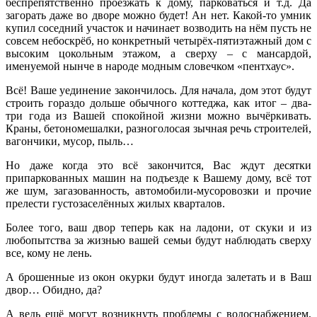
беспрепятственно проезжать к дому, парковаться и т.д. Да
загорать даже во дворе можно будет! Ан нет. Какой-то умник
купил соседний участок и начинает возводить на нём пусть не
совсем небоскрёб, но конкретный четырёх-пятиэтажный дом с
высоким цокольным этажом, а сверху – с мансардой,
именуемой нынче в народе модным словечком «пентхаус».
Всё! Ваше уединение закончилось. Для начала, дом этот будут
строить гораздо дольше обычного коттеджа, как итог – два-
три года из Вашей спокойной жизни можно вычёркивать.
Краны, бетономешалки, разноголосая зычная речь строителей,
вагончики, мусор, пыль…
Но даже когда это всё закончится, Вас ждут десятки
припаркованных машин на подъезде к Вашему дому, всё тот
же шум, загазованность, автомобили-мусоровозки и прочие
прелести густозаселённых жилых кварталов.
Более того, ваш двор теперь как на ладони, от скуки и из
любопытства за жизнью вашей семьи будут наблюдать сверху
все, кому не лень.
А брошенные из окон окурки будут иногда залетать и в Ваш
двор… Обидно, да?
А ведь ещё могут возникнуть проблемы с водоснабжением,