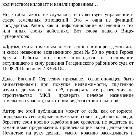
количеством киловатт и канализированием…
Но, чтобы такого не случалось, и существует управление в
сфере земельных отношений. Это – одна из функций
государства. Равно, как и информирование населения о тех
или иных своих действиях. Вот слова нашего Вице-
губернатора:
«Друзья, считаю важным внести ясность в вопрос демонтажа
и сноса незаконно возведённого дома № 58 по улице Героев
Бреста. Работы по сносу проводятся на основании
вступившего в силу решения Гагаринского районного суда от
16.08.2016 по делу 2-3369/16».
Далее Евгений Сергеевич призывает севастопольцев быть
внимательными при покупке недвижимости, тщательно
изучать документы на неё, проверять все разрешения на
строительство МКД, проверять целевое назначение
земельного участка, на котором ведётся строительство».
Автор же этой публикации может от себя, как от юриста,
поддержать сей добрый дружеский совет и добавить: люди,
берегите свои кровно заработанные средства, не ведитесь на
заманчивые предложения, привлекающие своей дешевизной.
Нечистые на руку дельцы умеют красиво рассказывать и