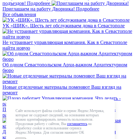
подъездов!
Подробнее
Приглашаем на работу Дворника!
Подробнее
Все объявления
УК «ШИК». Шесть лет обслуживаем дома в Севастополе
Не устраивает управляющая компания. Как в Севастополе
найти новую
Об одном Севастопольском Архи-важном Архитектурном
бюро
Новые отделочные материалы поменяют Ваш взгляд на
ремонт
Плохо работает Управляющая компания. Что делать -
Сайт использует файлы cookie и сервис Яндекс.Метрика,
расскажет специалист
которые не содержат сведений, на основании которых
можно идентифицировать личность пользователя.
Продолжая работу с сайтом, Вы
соглашаетесь
на
обработку cookie и использование сервиса
Давайте знакомиться: Севастопольская управляющая
Яндекс.Метрика. Для согласия нажмите ОК
компания "Шик"