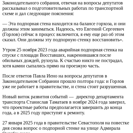
Законодательного собрания, отвечая на вопросы депутатов
рассказывал о подготовительных работах по транспортной
схеме и дал следующие пояснения:
— Эта подпорная стена находится на балансе горхоза, и они
должны этим заниматься. Надеюсь, что Евгений Сергеевич
(Горлов) сейчас в процесс включится, я ему еще раз об этом
сказал. Они должны эту подпорную стенку восстановить».
Утром 25 ноября 2023 года аварийная подпорная стенка на
спуске с площади Восставших, накренившаяся после
обильных дождей, рухнула. К счастью никто не пострадал,
хотя камни сыпались прямо на проезжую часть.
После ответов Павла Иено на вопросы депутатов в
Законодательном Собрании прошло полтора года: и Горлов
уже не работает в правительстве, и стена стоит разрушенная.
Новый виток развития событий — директор департамента
транспорта Станислав Таматаев в ноябре 2024 года заверил,
что проектные работы предполагается завершить до конца
года, а в 2025 году приступят к ремонту.
27 января 2025 года в правительстве Севастополя на повестке
дня снова вопрос о подпорной стенке на улице Адмирала