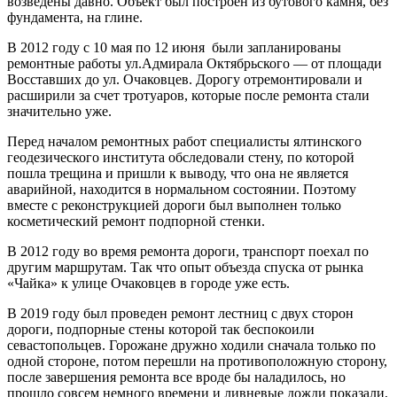
возведены давно. Объект был построен из бутового камня, без
фундамента, на глине.
В 2012 году с 10 мая по 12 июня были запланированы
ремонтные работы ул.Адмирала Октябрьского — от площади
Восставших до ул. Очаковцев. Дорогу отремонтировали и
расширили за счет тротуаров, которые после ремонта стали
значительно уже.
Перед началом ремонтных работ специалисты ялтинского
геодезического института обследовали стену, по которой
пошла трещина и пришли к выводу, что она не является
аварийной, находится в нормальном состоянии. Поэтому
вместе с реконструкцией дороги был выполнен только
косметический ремонт подпорной стенки.
В 2012 году во время ремонта дороги, транспорт поехал по
другим маршрутам. Так что опыт объезда спуска от рынка
«Чайка» к улице Очаковцев в городе уже есть.
В 2019 году был проведен ремонт лестниц с двух сторон
дороги, подпорные стены которой так беспокоили
севастопольцев. Горожане дружно ходили сначала только по
одной стороне, потом перешли на противоположную сторону,
после завершения ремонта все вроде бы наладилось, но
прошло совсем немного времени и ливневые дожди показали,